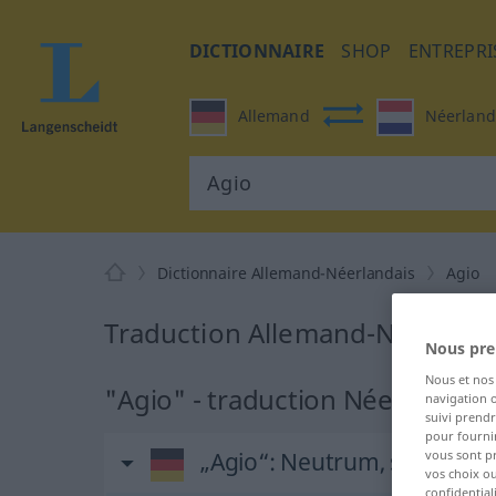
DICTIONNAIRE
SHOP
ENTREPRI
Allemand
Néerland
Dictionnaire Allemand-Néerlandais
Agio
Traduction Allemand-Néerlanda
Nous pre
Nous et no
"Agio" - traduction Néerlandais
navigation o
suivi prendr
pour fournir
vous sont p
„Agio“
: Neutrum, sächlich
vos choix o
confidential