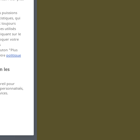
s puissions
istiques, qui
t toujours
s utilisés
iquant sur le
voquer votre
s
bouton "Plus
otre
politique
n les
areil pour
 personnalisés,
ices.