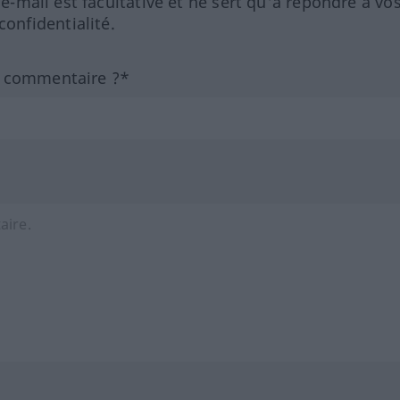
 e-mail est facultative et ne sert qu'à répondre à vo
nfidentialité.
n commentaire ?*