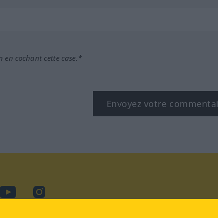
n en cochant cette case.*
Envoyez votre commenta
book
YouTube
Instagram