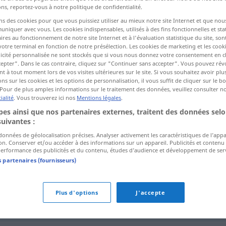
ns, reportez-vous à notre politique de confidentialité.
ns des cookies pour que vous puissiez utiliser au mieux notre site Internet et que nou
iquer avec vous. Les cookies indispensables, utilisés à des fins fonctionnelles et stat
ctions
ires au fonctionnement de notre site Internet et à l'évaluation statistique du site, son
a traduction)
votre terminal en fonction de notre présélection. Les cookies de marketing et les cookie
icité personnalisée ne sont stockés que si vous nous donnez votre consentement en cl
epter". Dans le cas contraire, cliquez sur "Continuer sans accepter". Vous pouvez ré
 à tout moment lors de vos visites ultérieures sur le site. Si vous souhaitez avoir plu
ns sur les cookies et les options de personnalisation, il vous suffit de cliquer sur le 
Pour de plus amples informations sur le traitement des données, veuillez consulter n
ialité
. Vous trouverez ici nos
Mentions légales
.
Agio
es ainsi que nos partenaires externes, traitent des données selo
suivantes :
 données de géolocalisation précises. Analyser activement les caractéristiques de l’app
tion. Conserver et/ou accéder à des informations sur un appareil. Publicités et contenu
erformance des publicités et du contenu, études d’audience et développement de serv
s partenaires (fournisseurs)
Plus d'options
J'accepte