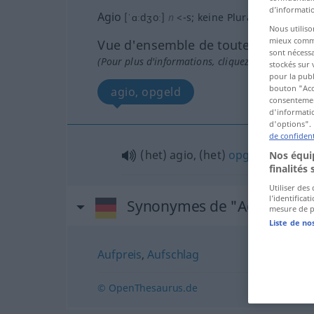
d’informatio
Agio
[ˈɑːdʒoː]
n
<
-s
;
keine Pluralform
>
Nous utiliso
mieux commun
Vue d'ensemble de toutes les tradu
sont nécessa
(Pour plus d'informations, cliquez sur/touchez l
stockés sur 
pour la publ
bouton "Acc
agio, opgeld
consentement
d'informatio
d'options". 
de confident
(het) agio, (het)
opgeld
Nos équip
finalités 
Utiliser des
l’identifica
Synonymes de "Agio"
mesure de p
Liste de no
Aufpreis
,
Aufschlag
© OpenThesaurus.de