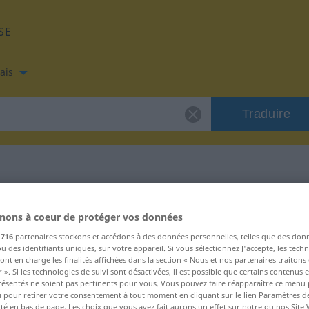
SE
ais
Traduire
is de "Agio"
nons à coeur de protéger vos données
s
716
partenaires stockons et accédons à des données personnelles, telles que des don
u des identifiants uniques, sur votre appareil. Si vous sélectionnez J'accepte, les tech
ont en charge les finalités affichées dans la section « Nous et nos partenaires traiton
 ». Si les technologies de suivi sont désactivées, il est possible que certains contenus
résentés ne soient pas pertinents pour vous. Vous pouvez faire réapparaître ce menu
u pour retirer votre consentement à tout moment en cliquant sur le lien Paramètres d
ité en bas de page. Les choix que vous avez fait aurons un effet sur notre ou nos Site