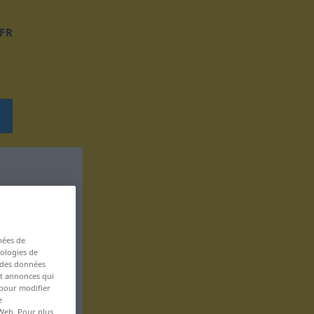
FR
nées de
nologies de
s des données
 et annonces qui
 pour modifier
e
 Web. Pour plus