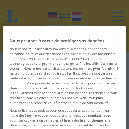
Nous prenons à coeur de protéger vos données
Nous et nos
716
partenaires stockons et accédons à des données
personnelles, telles que des données de navigation ou des identifiants
uniques, sur votre appareil. Si vous sélectionnez J'accepte, les
Dictionnaire Allemand-Néerlandais
N
technologies de suivi prendront en charge les finalités affichées dans la
section « Nous et nos partenaires traitons des données pour fournir ». Si
les technologies de suivi sont désactivées, il est possible que certains
Mots en allemand commençant
contenus et annonces qui vous sont présentés ne soient pas pertinents
pour vous. Vous pouvez faire réapparaître ce menu pour modifier vos
par N
choix ou pour retirer votre consentement à tout moment en cliquant sur
le lien Paramètres de confidentialité en bas de page. Les choix que vous
avez fait aurons un effet sur notre ou nos Site Web. Pour plus
N ... Nachbestellung
negativ ... Neonlicht
d’informations, reportez-vous à notre politique de confidentialité.
Nous utilisons des cookies pour que vous puissiez utiliser au mieux
nachbeten ...
Neonreklame ... nervös
notre site Internet et que nous puissions mieux communiquer avec
Nachgebühr
vous. Les cookies indispensables, utilisés à des fins fonctionnelles et
Nervosität ...
statistiques, qui sont nécessaires au fonctionnement de notre site