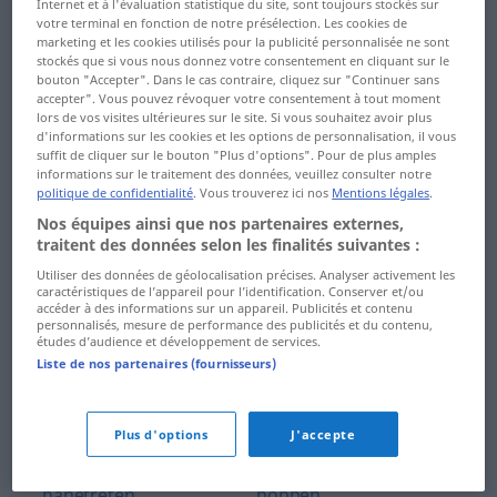
Nachgeburt ...
Netzprovider
Internet et à l'évaluation statistique du site, sont toujours stockés sur
votre terminal en fonction de notre présélection. Les cookies de
Nachkriegszeit
marketing et les cookies utilisés pour la publicité personnalisée ne sont
Netzspannung ...
stockés que si vous nous donnez votre consentement en cliquant sur le
Nachkur ...
neuhochdeutsch
bouton "Accepter". Dans le cas contraire, cliquez sur "Continuer sans
accepter". Vous pouvez révoquer votre consentement à tout moment
Nachrichtensender
lors de vos visites ultérieures sur le site. Si vous souhaitez avoir plus
Neuigkeit ... Neurotiker
d'informations sur les cookies et les options de personnalisation, il vous
Nachrichtensendung ...
suffit de cliquer sur le bouton "Plus d'options". Pour de plus amples
Neurotikerin ... nichtig
Nachsommer
informations sur le traitement des données, veuillez consulter notre
politique de confidentialité
. Vous trouverez ici nos
Mentions légales
.
Nichtigkeit ...
Nachsorge ...
Nos équipes ainsi que nos partenaires externes,
niedergehen
traitent des données selon les finalités suivantes :
Nachtlokal
Utiliser des données de géolocalisation précises. Analyser activement les
niedergeschlagen ...
Nachtmensch ...
caractéristiques de l’appareil pour l’identification. Conserver et/ou
niederschreien
accéder à des informations sur un appareil. Publicités et contenu
nachweinen
personnalisés, mesure de performance des publicités et du contenu,
études d’audience et développement de services.
Niederschrift ... niet-
Nachweis ... Nadelöhr
Liste de nos partenaires (fournisseurs)
und nagelfest
Nadelstich ... Nähzeug
Niete ... Nobelpreis
Plus d'options
J'accepte
nämlich ... nahestehen
Nobelpreisträger ...
nahetreten ...
noppen