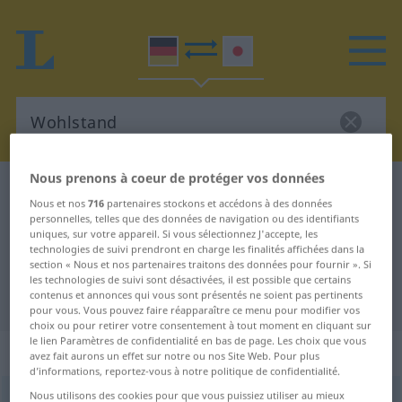
Nous prenons à coeur de protéger vos données
Dictionnaire Allemand-Japonais
Wohlstand
Nous et nos
716
partenaires stockons et accédons à des données
Traduction Allemand-Japonais de
personnelles, telles que des données de navigation ou des identifiants
uniques, sur votre appareil. Si vous sélectionnez J'accepte, les
"Wohlstand"
technologies de suivi prendront en charge les finalités affichées dans la
section « Nous et nos partenaires traitons des données pour fournir ». Si
les technologies de suivi sont désactivées, il est possible que certains
contenus et annonces qui vous sont présentés ne soient pas pertinents
"Wohlstand" - traduction Japonais
pour vous. Vous pouvez faire réapparaître ce menu pour modifier vos
choix ou pour retirer votre consentement à tout moment en cliquant sur
le lien Paramètres de confidentialité en bas de page. Les choix que vous
„Wohlstand“
: männlich
avez fait aurons un effet sur notre ou nos Site Web. Pour plus
d’informations, reportez-vous à notre politique de confidentialité.
Nous utilisons des cookies pour que vous puissiez utiliser au mieux
Wohlstand
m