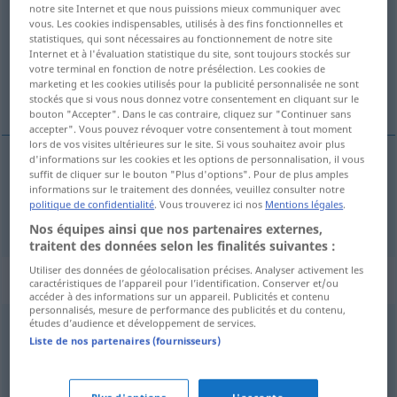
notre site Internet et que nous puissions mieux communiquer avec
vous. Les cookies indispensables, utilisés à des fins fonctionnelles et
Vue d'ensemble de toutes les traductions
statistiques, qui sont nécessaires au fonctionnement de notre site
(Pour plus d'informations, cliquez sur/touchez la traduction)
Internet et à l'évaluation statistique du site, sont toujours stockés sur
votre terminal en fonction de notre présélection. Les cookies de
marketing et les cookies utilisés pour la publicité personnalisée ne sont
経済的な 豊かさ
stockés que si vous nous donnez votre consentement en cliquant sur le
bouton "Accepter". Dans le cas contraire, cliquez sur "Continuer sans
accepter". Vous pouvez révoquer votre consentement à tout moment
lors de vos visites ultérieures sur le site. Si vous souhaitez avoir plus
d'informations sur les cookies et les options de personnalisation, il vous
suffit de cliquer sur le bouton "Plus d'options". Pour de plus amples
(経済的な) 豊かさ
[(keizai-teki na) yutakasa]
informations sur le traitement des données, veuillez consulter notre
politique de confidentialité
. Vous trouverez ici nos
Mentions légales
.
Wohlstand
Nos équipes ainsi que nos partenaires externes,
traitent des données selon les finalités suivantes :
Utiliser des données de géolocalisation précises. Analyser activement les
Synonymes de "Wohlstand"
caractéristiques de l’appareil pour l’identification. Conserver et/ou
accéder à des informations sur un appareil. Publicités et contenu
personnalisés, mesure de performance des publicités et du contenu,
études d’audience et développement de services.
Pracht
,
Luxus
,
Aufwand
Liste de nos partenaires (fournisseurs)
Reichtum
,
Vermögen
,
Guthaben