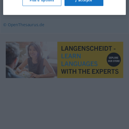
Plus d'options
J'accepte
Fülle
© OpenThesaurus.de