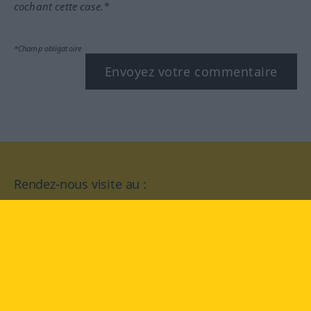
cochant cette case.*
*Champ obligatoire
Envoyez votre commentaire
Rendez-nous visite au :
facebook
YouTube
Instagram
Langenscheidt