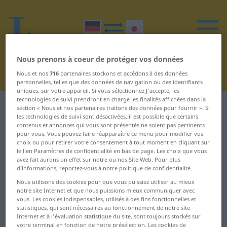
Nous prenons à coeur de protéger vos données
Nous et nos
716
partenaires stockons et accédons à des données
personnelles, telles que des données de navigation ou des identifiants
uniques, sur votre appareil. Si vous sélectionnez J'accepte, les
technologies de suivi prendront en charge les finalités affichées dans la
Dictionnaire Allemand-Japonais
T
section « Nous et nos partenaires traitons des données pour fournir ». Si
les technologies de suivi sont désactivées, il est possible que certains
contenus et annonces qui vous sont présentés ne soient pas pertinents
Mots en allemand commençant
pour vous. Vous pouvez faire réapparaître ce menu pour modifier vos
choix ou pour retirer votre consentement à tout moment en cliquant sur
par T
le lien Paramètres de confidentialité en bas de page. Les choix que vous
avez fait aurons un effet sur notre ou nos Site Web. Pour plus
d’informations, reportez-vous à notre politique de confidentialité.
T-Shirt ... Tagesanbruch
These ... Tinte
Nous utilisons des cookies pour que vous puissiez utiliser au mieux
notre site Internet et que nous puissions mieux communiquer avec
Tagesgericht ...
Tintenfisch ...
vous. Les cookies indispensables, utilisés à des fins fonctionnelles et
statistiques, qui sont nécessaires au fonctionnement de notre site
Tankwart
Töpferwaren
Internet et à l'évaluation statistique du site, sont toujours stockés sur
votre terminal en fonction de notre présélection. Les cookies de