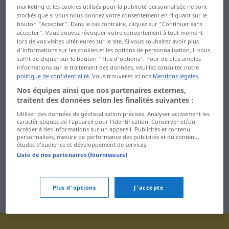
Tanne ... Taschentuch
töten ... Tote
marketing et les cookies utilisés pour la publicité personnalisée ne sont
stockés que si vous nous donnez votre consentement en cliquant sur le
Tasse ... Taxistand
Tour ... trainieren
bouton "Accepter". Dans le cas contraire, cliquez sur "Continuer sans
accepter". Vous pouvez révoquer votre consentement à tout moment
lors de vos visites ultérieures sur le site. Si vous souhaitez avoir plus
Team ... teilnehmen
Training ... Trauschein
d'informations sur les cookies et les options de personnalisation, il vous
suffit de cliquer sur le bouton "Plus d'options". Pour de plus amples
Teilnehmer ...
treffen ... Trick
informations sur le traitement des données, veuillez consulter notre
Temperament
politique de confidentialité
. Vous trouverez ici nos
Mentions légales
.
Trieb ... Trommelfell
Nos équipes ainsi que nos partenaires externes,
temperamentvoll ... Test
traitent des données selon les finalités suivantes :
Trompete ... tüchtig
Utiliser des données de géolocalisation précises. Analyser activement les
Testament ...
caractéristiques de l’appareil pour l’identification. Conserver et/ou
Tür ... Tuschezeichnung
Thermostat
accéder à des informations sur un appareil. Publicités et contenu
personnalisés, mesure de performance des publicités et du contenu,
TV-Duell ... Tyrann
études d’audience et développement de services.
Liste de nos partenaires (fournisseurs)
Plus d'options
J'accepte