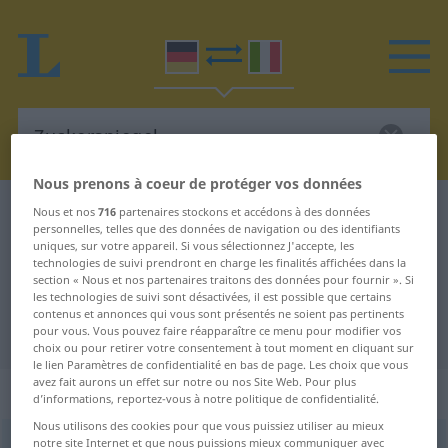
Nous prenons à coeur de protéger vos données
Dictionnaire Allemand-Italien
Zuckerspiegel
Nous et nos
716
partenaires stockons et accédons à des données
personnelles, telles que des données de navigation ou des identifiants
Traduction Allemand-Italien de
uniques, sur votre appareil. Si vous sélectionnez J'accepte, les
technologies de suivi prendront en charge les finalités affichées dans la
"Zuckerspiegel"
section « Nous et nos partenaires traitons des données pour fournir ». Si
les technologies de suivi sont désactivées, il est possible que certains
contenus et annonces qui vous sont présentés ne soient pas pertinents
"Zuckerspiegel" - traduction Italien
pour vous. Vous pouvez faire réapparaître ce menu pour modifier vos
choix ou pour retirer votre consentement à tout moment en cliquant sur
le lien Paramètres de confidentialité en bas de page. Les choix que vous
avez fait aurons un effet sur notre ou nos Site Web. Pour plus
„Zuckerspiegel“
: Maskulinum
d’informations, reportez-vous à notre politique de confidentialité.
Nous utilisons des cookies pour que vous puissiez utiliser au mieux
notre site Internet et que nous puissions mieux communiquer avec
Zuckerspiegel
m
<
-s
;
Zuckerspiegel
>