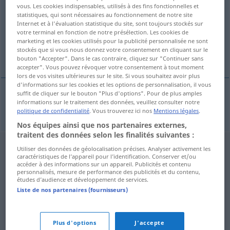
vous. Les cookies indispensables, utilisés à des fins fonctionnelles et
statistiques, qui sont nécessaires au fonctionnement de notre site
Vue d'ensemble de toutes les traductions
Internet et à l'évaluation statistique du site, sont toujours stockés sur
(Pour plus d'informations, cliquez sur/touchez la traduction)
votre terminal en fonction de notre présélection. Les cookies de
marketing et les cookies utilisés pour la publicité personnalisée ne sont
stockés que si vous nous donnez votre consentement en cliquant sur le
tasso glicemico
bouton "Accepter". Dans le cas contraire, cliquez sur "Continuer sans
accepter". Vous pouvez révoquer votre consentement à tout moment
lors de vos visites ultérieures sur le site. Si vous souhaitez avoir plus
d'informations sur les cookies et les options de personnalisation, il vous
suffit de cliquer sur le bouton "Plus d'options". Pour de plus amples
informations sur le traitement des données, veuillez consulter notre
tasso
m
glicemico
Zuckerspiegel
politique de confidentialité
. Vous trouverez ici nos
Mentions légales
.
Nos équipes ainsi que nos partenaires externes,
traitent des données selon les finalités suivantes :
Utiliser des données de géolocalisation précises. Analyser activement les
caractéristiques de l’appareil pour l’identification. Conserver et/ou
accéder à des informations sur un appareil. Publicités et contenu
personnalisés, mesure de performance des publicités et du contenu,
études d’audience et développement de services.
Liste de nos partenaires (fournisseurs)
Plus d'options
J'accepte