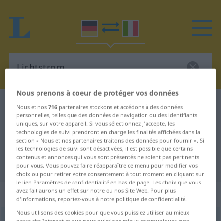
Nous prenons à coeur de protéger vos données
Dictionnaire Allemand-Italien
Lichtstrom
Nous et nos
716
partenaires stockons et accédons à des données
personnelles, telles que des données de navigation ou des identifiants
Traduction Allemand-Italien de
uniques, sur votre appareil. Si vous sélectionnez J'accepte, les
technologies de suivi prendront en charge les finalités affichées dans la
"Lichtstrom"
section « Nous et nos partenaires traitons des données pour fournir ». Si
les technologies de suivi sont désactivées, il est possible que certains
contenus et annonces qui vous sont présentés ne soient pas pertinents
"Lichtstrom" - traduction Italien
pour vous. Vous pouvez faire réapparaître ce menu pour modifier vos
choix ou pour retirer votre consentement à tout moment en cliquant sur
le lien Paramètres de confidentialité en bas de page. Les choix que vous
avez fait aurons un effet sur notre ou nos Site Web. Pour plus
„Lichtstrom“
: Maskulinum
d’informations, reportez-vous à notre politique de confidentialité.
Nous utilisons des cookies pour que vous puissiez utiliser au mieux
Lichtstrom
m
<
-[e]s
;
-ströme
>
notre site Internet et que nous puissions mieux communiquer avec