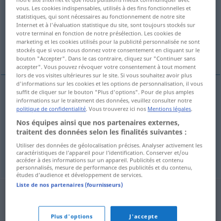
vous. Les cookies indispensables, utilisés à des fins fonctionnelles et
statistiques, qui sont nécessaires au fonctionnement de notre site
Vue d'ensemble de toutes les traductions
Internet et à l'évaluation statistique du site, sont toujours stockés sur
(Pour plus d'informations, cliquez sur/touchez la traduction)
votre terminal en fonction de notre présélection. Les cookies de
marketing et les cookies utilisés pour la publicité personnalisée ne sont
stockés que si vous nous donnez votre consentement en cliquant sur le
flusso luminoso
corrente luce
bouton "Accepter". Dans le cas contraire, cliquez sur "Continuer sans
accepter". Vous pouvez révoquer votre consentement à tout moment
lors de vos visites ultérieures sur le site. Si vous souhaitez avoir plus
d'informations sur les cookies et les options de personnalisation, il vous
suffit de cliquer sur le bouton "Plus d'options". Pour de plus amples
informations sur le traitement des données, veuillez consulter notre
corrente
f
luce
(
od
per
illuminazione)
politique de confidentialité
. Vous trouverez ici nos
Mentions légales
.
Lichtstrom
Nos équipes ainsi que nos partenaires externes,
traitent des données selon les finalités suivantes :
Utiliser des données de géolocalisation précises. Analyser activement les
caractéristiques de l’appareil pour l’identification. Conserver et/ou
flusso
m
luminoso
Lichtstrom
PHYS
accéder à des informations sur un appareil. Publicités et contenu
personnalisés, mesure de performance des publicités et du contenu,
études d’audience et développement de services.
Liste de nos partenaires (fournisseurs)
Plus d'options
J'accepte