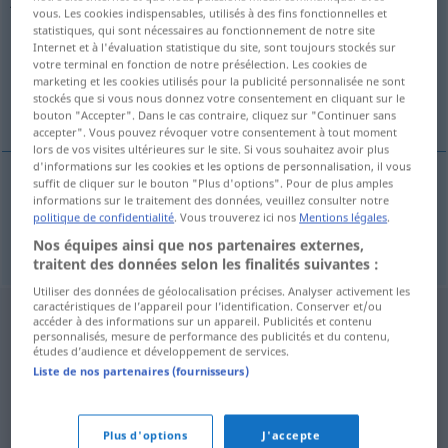
vous. Les cookies indispensables, utilisés à des fins fonctionnelles et
statistiques, qui sont nécessaires au fonctionnement de notre site
Vue d'ensemble de toutes les traductions
Internet et à l'évaluation statistique du site, sont toujours stockés sur
(Pour plus d'informations, cliquez sur/touchez la traduction)
votre terminal en fonction de notre présélection. Les cookies de
marketing et les cookies utilisés pour la publicité personnalisée ne sont
stockés que si vous nous donnez votre consentement en cliquant sur le
già, già, eh sì
bouton "Accepter". Dans le cas contraire, cliquez sur "Continuer sans
accepter". Vous pouvez révoquer votre consentement à tout moment
lors de vos visites ultérieures sur le site. Si vous souhaitez avoir plus
d'informations sur les cookies et les options de personnalisation, il vous
suffit de cliquer sur le bouton "Plus d'options". Pour de plus amples
informations sur le traitement des données, veuillez consulter notre
già
,
già
,
eh
sì
jaja
UMG
politique de confidentialité
. Vous trouverez ici nos
Mentions légales
.
Nos équipes ainsi que nos partenaires externes,
traitent des données selon les finalités suivantes :
Utiliser des données de géolocalisation précises. Analyser activement les
caractéristiques de l’appareil pour l’identification. Conserver et/ou
accéder à des informations sur un appareil. Publicités et contenu
personnalisés, mesure de performance des publicités et du contenu,
études d’audience et développement de services.
Liste de nos partenaires (fournisseurs)
Plus d'options
J'accepte