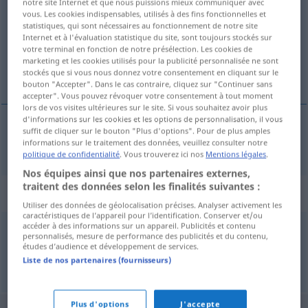
notre site Internet et que nous puissions mieux communiquer avec
vous. Les cookies indispensables, utilisés à des fins fonctionnelles et
Vue d'ensemble de toutes les traductions
statistiques, qui sont nécessaires au fonctionnement de notre site
Internet et à l'évaluation statistique du site, sont toujours stockés sur
(Pour plus d'informations, cliquez sur/touchez la traduction)
votre terminal en fonction de notre présélection. Les cookies de
marketing et les cookies utilisés pour la publicité personnalisée ne sont
dai colori sfarzosi
stockés que si vous nous donnez votre consentement en cliquant sur le
bouton "Accepter". Dans le cas contraire, cliquez sur "Continuer sans
accepter". Vous pouvez révoquer votre consentement à tout moment
lors de vos visites ultérieures sur le site. Si vous souhaitez avoir plus
d'informations sur les cookies et les options de personnalisation, il vous
suffit de cliquer sur le bouton "Plus d'options". Pour de plus amples
dai
colori sfarzosi
farbenprächtig
informations sur le traitement des données, veuillez consulter notre
politique de confidentialité
. Vous trouverez ici nos
Mentions légales
.
Nos équipes ainsi que nos partenaires externes,
traitent des données selon les finalités suivantes :
Synonymes de "farbenprächtig"
Utiliser des données de géolocalisation précises. Analyser activement les
caractéristiques de l’appareil pour l’identification. Conserver et/ou
accéder à des informations sur un appareil. Publicités et contenu
personnalisés, mesure de performance des publicités et du contenu,
bonbonfarben
,
knallig
,
knallbunt (ugs.)
études d’audience et développement de services.
Liste de nos partenaires (fournisseurs)
© OpenThesaurus.de
Plus d'options
J'accepte