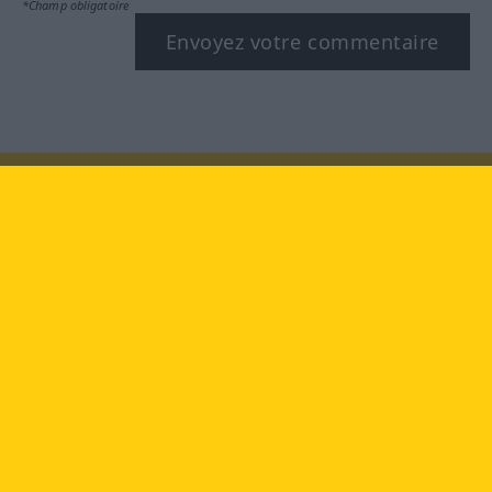
*Champ obligatoire
Envoyez votre commentaire
Rendez-nous visite au :
facebook
YouTube
Instagram
Langenscheidt
CONDITIONS D'UTILISATION