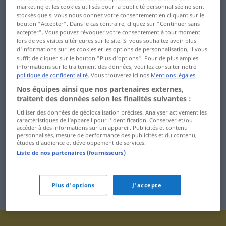
marketing et les cookies utilisés pour la publicité personnalisée ne sont
Dasein ... dazwischen
dreist ... Drucker
stockés que si vous nous donnez votre consentement en cliquant sur le
bouton "Accepter". Dans le cas contraire, cliquez sur "Continuer sans
dazwischenkommen ...
Druckerei ... Dürre
accepter". Vous pouvez révoquer votre consentement à tout moment
lors de vos visites ultérieures sur le site. Si vous souhaitez avoir plus
Delikatesse
d'informations sur les cookies et les options de personnalisation, il vous
Düse ... durchbraten
suffit de cliquer sur le bouton "Plus d'options". Pour de plus amples
Delikt ... denken
informations sur le traitement des données, veuillez consulter notre
Durchbruch ...
politique de confidentialité
. Vous trouverez ici nos
Mentions légales
.
Denkmal ... Detail
durchnässt
Nos équipes ainsi que nos partenaires externes,
traitent des données selon les finalités suivantes :
Detektiv ... Dichter
durchqueren ... Dusche
Utiliser des données de géolocalisation précises. Analyser activement les
caractéristiques de l’appareil pour l’identification. Conserver et/ou
Dichtung ... Diktator
duschen ... DVD-Player
accéder à des informations sur un appareil. Publicités et contenu
personnalisés, mesure de performance des publicités et du contenu,
Diktatur ... Distanz
études d’audience et développement de services.
Liste de nos partenaires (fournisseurs)
Plus d'options
J'accepte