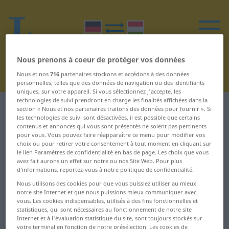
Nous prenons à coeur de protéger vos données
Nous et nos
716
partenaires stockons et accédons à des données
personnelles, telles que des données de navigation ou des identifiants
uniques, sur votre appareil. Si vous sélectionnez J'accepte, les
technologies de suivi prendront en charge les finalités affichées dans la
Dictionnaire Allemand-Hongrois
D
section « Nous et nos partenaires traitons des données pour fournir ». Si
les technologies de suivi sont désactivées, il est possible que certains
contenus et annonces qui vous sont présentés ne soient pas pertinents
Mots en allemand commençant
pour vous. Vous pouvez faire réapparaître ce menu pour modifier vos
choix ou pour retirer votre consentement à tout moment en cliquant sur
par D
le lien Paramètres de confidentialité en bas de page. Les choix que vous
avez fait aurons un effet sur notre ou nos Site Web. Pour plus
d’informations, reportez-vous à notre politique de confidentialité.
D-Zug ... dänisch
Distel ... Doppelbett
Nous utilisons des cookies pour que vous puissiez utiliser au mieux
notre site Internet et que nous puissions mieux communiquer avec
dafür ... daneben
doppelt ... Drahtzaun
vous. Les cookies indispensables, utilisés à des fins fonctionnelles et
statistiques, qui sont nécessaires au fonctionnement de notre site
danebengehen ... das
Drama ... dreißig
Internet et à l'évaluation statistique du site, sont toujours stockés sur
votre terminal en fonction de notre présélection. Les cookies de