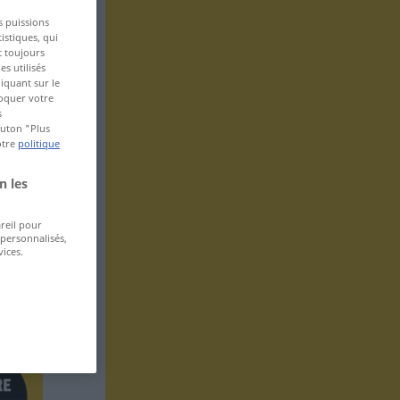
s puissions
istiques, qui
t toujours
s utilisés
iquant sur le
voquer votre
s
bouton "Plus
otre
politique
n les
areil pour
 personnalisés,
ices.