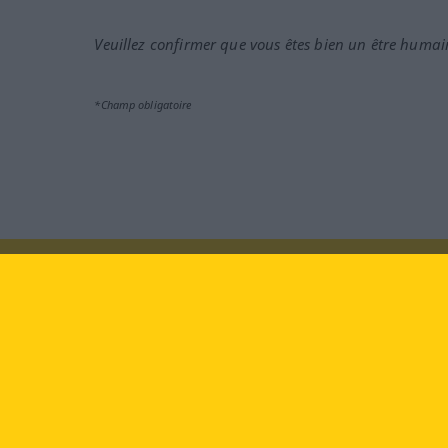
Veuillez confirmer que vous êtes bien un être humai
*Champ obligatoire
Rendez-nous visite au :
face