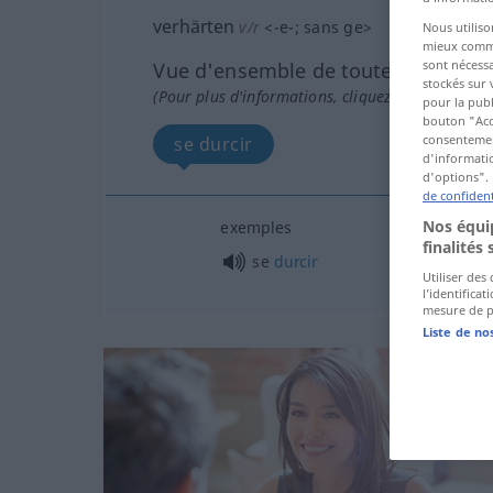
verhärten
v/r
<
-e-
;
sans ge
>
Nous utiliso
mieux commun
sont nécessa
Vue d'ensemble de toutes les tradu
stockés sur 
(Pour plus d'informations, cliquez sur/touchez l
pour la publ
bouton "Acc
consentement
se durcir
d'informatio
d'options". 
de confident
Nos équip
exemples
finalités 
se
durcir
Utiliser des
l’identifica
mesure de p
Liste de no