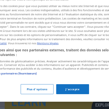
ns des cookies pour que vous puissiez utiliser au mieux notre site Internet et que nou
iquer avec vous. Les cookies indispensables, utilisés à des fins fonctionnelles et stat
ires au fonctionnement de notre site Internet et à l'évaluation statistique du site, son
ctions
votre terminal en fonction de notre présélection. Les cookies de marketing et les cookie
a traduction)
icité personnalisée ne sont stockés que si vous nous donnez votre consentement en cl
epter". Dans le cas contraire, cliquez sur "Continuer sans accepter". Vous pouvez ré
 à tout moment lors de vos visites ultérieures sur le site. Si vous souhaitez avoir plu
ns sur les cookies et les options de personnalisation, il vous suffit de cliquer sur le 
Pour de plus amples informations sur le traitement des données, veuillez consulter n
ialité
. Vous trouverez ici nos
Mentions légales
.
es ainsi que nos partenaires externes, traitent des données selo
suivantes :
a.
a.
sich verhärten
MED
FIG
 données de géolocalisation précises. Analyser activement les caractéristiques de l’app
tion. Conserver et/ou accéder à des informations sur un appareil. Publicités et contenu
erformance des publicités et du contenu, études d’audience et développement de serv
s partenaires (fournisseurs)
Plus d'options
J'accepte