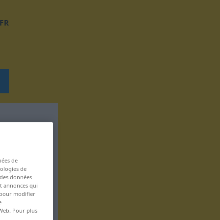
FR
nées de
nologies de
s des données
 et annonces qui
 pour modifier
e
 Web. Pour plus