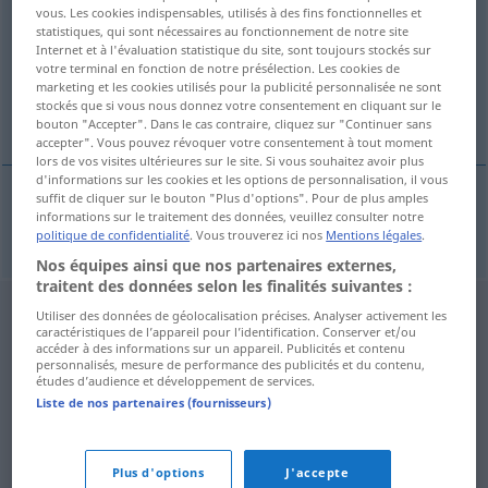
vous. Les cookies indispensables, utilisés à des fins fonctionnelles et
statistiques, qui sont nécessaires au fonctionnement de notre site
Vue d'ensemble de toutes les traductions
Internet et à l'évaluation statistique du site, sont toujours stockés sur
(Pour plus d'informations, cliquez sur/touchez la traduction)
votre terminal en fonction de notre présélection. Les cookies de
marketing et les cookies utilisés pour la publicité personnalisée ne sont
stockés que si vous nous donnez votre consentement en cliquant sur le
livret
bouton "Accepter". Dans le cas contraire, cliquez sur "Continuer sans
accepter". Vous pouvez révoquer votre consentement à tout moment
lors de vos visites ultérieures sur le site. Si vous souhaitez avoir plus
d'informations sur les cookies et les options de personnalisation, il vous
suffit de cliquer sur le bouton "Plus d'options". Pour de plus amples
informations sur le traitement des données, veuillez consulter notre
livret
m
Textbuch
THEAT
politique de confidentialité
. Vous trouverez ici nos
Mentions légales
.
Nos équipes ainsi que nos partenaires externes,
traitent des données selon les finalités suivantes :
Utiliser des données de géolocalisation précises. Analyser activement les
caractéristiques de l’appareil pour l’identification. Conserver et/ou
accéder à des informations sur un appareil. Publicités et contenu
personnalisés, mesure de performance des publicités et du contenu,
études d’audience et développement de services.
Liste de nos partenaires (fournisseurs)
Plus d'options
J'accepte