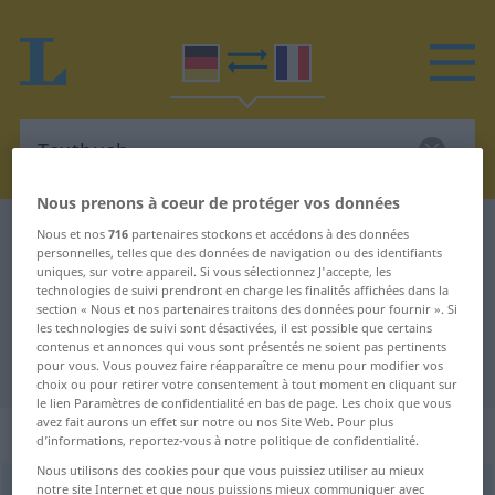
Nous prenons à coeur de protéger vos données
Dictionnaire Allemand-Français
Textbuch
Nous et nos
716
partenaires stockons et accédons à des données
personnelles, telles que des données de navigation ou des identifiants
Traduction Allemand-Français de
uniques, sur votre appareil. Si vous sélectionnez J'accepte, les
technologies de suivi prendront en charge les finalités affichées dans la
"Textbuch"
section « Nous et nos partenaires traitons des données pour fournir ». Si
les technologies de suivi sont désactivées, il est possible que certains
contenus et annonces qui vous sont présentés ne soient pas pertinents
"Textbuch" - traduction Français
pour vous. Vous pouvez faire réapparaître ce menu pour modifier vos
choix ou pour retirer votre consentement à tout moment en cliquant sur
le lien Paramètres de confidentialité en bas de page. Les choix que vous
avez fait aurons un effet sur notre ou nos Site Web. Pour plus
„Textbuch“
: Neutrum
d’informations, reportez-vous à notre politique de confidentialité.
Nous utilisons des cookies pour que vous puissiez utiliser au mieux
notre site Internet et que nous puissions mieux communiquer avec
Textbuch
n