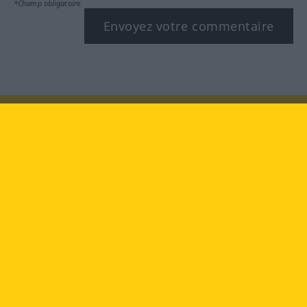
*Champ obligatoire
Envoyez votre commentaire
Rendez-nous visite au :
facebook
YouTube
Instagram
Langenscheidt
CONDITIONS D'UTILISATION