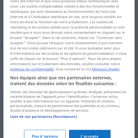
notre site Internet et que nous puissions mieux communiquer avec
vous. Les cookies indispensables, utilisés à des fins fonctionnelles et
Vue d'ensemble de toutes les traductions
statistiques, qui sont nécessaires au fonctionnement de notre site
Internet et à l'évaluation statistique du site, sont toujours stockés sur
(Pour plus d'informations, cliquez sur/touchez la traduction)
votre terminal en fonction de notre présélection. Les cookies de
marketing et les cookies utilisés pour la publicité personnalisée ne sont
substance toxique
stockés que si vous nous donnez votre consentement en cliquant sur le
bouton "Accepter". Dans le cas contraire, cliquez sur "Continuer sans
accepter". Vous pouvez révoquer votre consentement à tout moment
lors de vos visites ultérieures sur le site. Si vous souhaitez avoir plus
d'informations sur les cookies et les options de personnalisation, il vous
suffit de cliquer sur le bouton "Plus d'options". Pour de plus amples
substance
f
toxique
Giftstoff
informations sur le traitement des données, veuillez consulter notre
politique de confidentialité
. Vous trouverez ici nos
Mentions légales
.
Nos équipes ainsi que nos partenaires externes,
traitent des données selon les finalités suivantes :
Synonymes de "Giftstoff"
Utiliser des données de géolocalisation précises. Analyser activement les
caractéristiques de l’appareil pour l’identification. Conserver et/ou
accéder à des informations sur un appareil. Publicités et contenu
personnalisés, mesure de performance des publicités et du contenu,
Gift (Hauptform)
,
Schadstoff
études d’audience et développement de services.
Liste de nos partenaires (fournisseurs)
© OpenThesaurus.de
Plus d'options
J'accepte