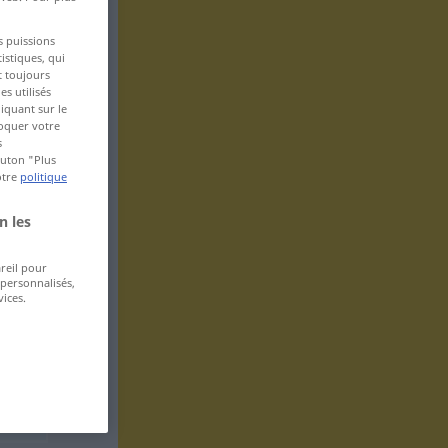
s puissions
istiques, qui
t toujours
s utilisés
iquant sur le
voquer votre
s
bouton "Plus
otre
politique
n les
areil pour
 personnalisés,
ices.