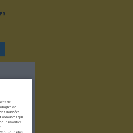
FR
nées de
nologies de
s des données
 et annonces qui
 pour modifier
e
 Web. Pour plus