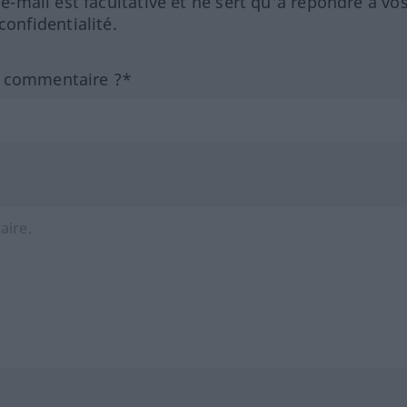
 e-mail est facultative et ne sert qu'à répondre à vo
nfidentialité.
n commentaire ?*