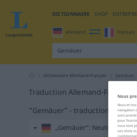
DICTIONNAIRE
SHOP
ENTREPRI
Allemand
Français
Dictionnaire Allemand-Français
Gemäuer
Traduction Allemand-Français
Nous pre
Nous et no
"Gemäuer" - traduction Françai
navigation o
suivi prendr
pour fournir
„Gemäuer“
: Neutrum
vous sont p
vos choix o
confidential