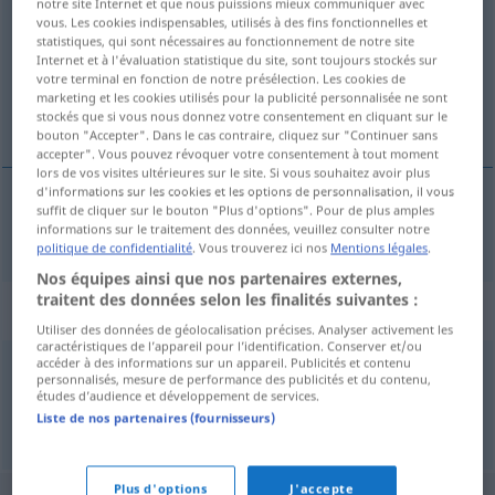
notre site Internet et que nous puissions mieux communiquer avec
vous. Les cookies indispensables, utilisés à des fins fonctionnelles et
Vue d'ensemble de toutes les traductions
statistiques, qui sont nécessaires au fonctionnement de notre site
Internet et à l'évaluation statistique du site, sont toujours stockés sur
(Pour plus d'informations, cliquez sur/touchez la traduction)
votre terminal en fonction de notre présélection. Les cookies de
marketing et les cookies utilisés pour la publicité personnalisée ne sont
contre-attaque immédiate
stockés que si vous nous donnez votre consentement en cliquant sur le
bouton "Accepter". Dans le cas contraire, cliquez sur "Continuer sans
accepter". Vous pouvez révoquer votre consentement à tout moment
lors de vos visites ultérieures sur le site. Si vous souhaitez avoir plus
d'informations sur les cookies et les options de personnalisation, il vous
suffit de cliquer sur le bouton "Plus d'options". Pour de plus amples
contre-attaque
(immédiate)
Gegenstoß
informations sur le traitement des données, veuillez consulter notre
MIL
politique de confidentialité
. Vous trouverez ici nos
Mentions légales
.
Nos équipes ainsi que nos partenaires externes,
traitent des données selon les finalités suivantes :
Synonymes de "Gegenstoß"
Utiliser des données de géolocalisation précises. Analyser activement les
caractéristiques de l’appareil pour l’identification. Conserver et/ou
accéder à des informations sur un appareil. Publicités et contenu
personnalisés, mesure de performance des publicités et du contenu,
Gegenangriff
,
Konter
,
Break
études d’audience et développement de services.
Liste de nos partenaires (fournisseurs)
© OpenThesaurus.de
Plus d'options
J'accepte