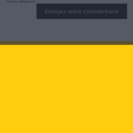
*Champ obligatoire
Envoyez votre commentaire
Rendez-nous visite au :
facebook
YouTube
Instagram
Langenscheidt
CONDITIONS D'UTILISATION