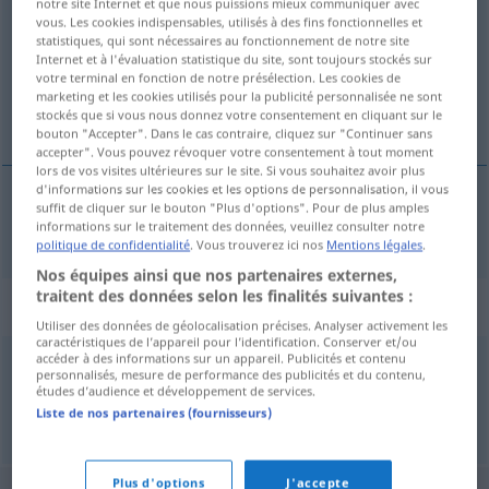
notre site Internet et que nous puissions mieux communiquer avec
vous. Les cookies indispensables, utilisés à des fins fonctionnelles et
Vue d'ensemble de toutes les traductions
statistiques, qui sont nécessaires au fonctionnement de notre site
Internet et à l'évaluation statistique du site, sont toujours stockés sur
(Pour plus d'informations, cliquez sur/touchez la traduction)
votre terminal en fonction de notre présélection. Les cookies de
marketing et les cookies utilisés pour la publicité personnalisée ne sont
cerebral
stockés que si vous nous donnez votre consentement en cliquant sur le
bouton "Accepter". Dans le cas contraire, cliquez sur "Continuer sans
accepter". Vous pouvez révoquer votre consentement à tout moment
lors de vos visites ultérieures sur le site. Si vous souhaitez avoir plus
d'informations sur les cookies et les options de personnalisation, il vous
suffit de cliquer sur le bouton "Plus d'options". Pour de plus amples
cerebral
zerebral
informations sur le traitement des données, veuillez consulter notre
MED
politique de confidentialité
. Vous trouverez ici nos
Mentions légales
.
Nos équipes ainsi que nos partenaires externes,
traitent des données selon les finalités suivantes :
Synonymes de "zerebral"
Utiliser des données de géolocalisation précises. Analyser activement les
caractéristiques de l’appareil pour l’identification. Conserver et/ou
accéder à des informations sur un appareil. Publicités et contenu
personnalisés, mesure de performance des publicités et du contenu,
geistig
,
seelisch
études d’audience et développement de services.
Liste de nos partenaires (fournisseurs)
© OpenThesaurus.de
Plus d'options
J'accepte