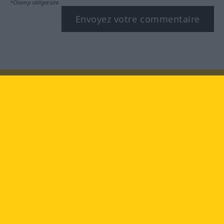
*Champ obligatoire
Envoyez votre commentaire
Rendez-nous visite au :
facebook
YouTube
Instagram
Langenscheidt
CONDITIONS D'UTILISATION