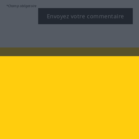
*Champ obligatoire
Envoyez votre commentaire
Rendez-nous visite au :
facebook
YouTube
Instagram
Langenscheidt
CONDITIONS D'UTILISATION