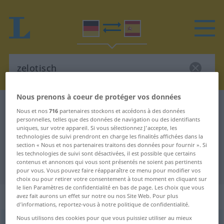
Nous prenons à coeur de protéger vos données
Dictionnaire Allemand-Espagnol
zelotisch
Nous et nos
716
partenaires stockons et accédons à des données
Traduction Allemand-Espagnol de
personnelles, telles que des données de navigation ou des identifiants
uniques, sur votre appareil. Si vous sélectionnez J'accepte, les
"zelotisch"
technologies de suivi prendront en charge les finalités affichées dans la
section « Nous et nos partenaires traitons des données pour fournir ». Si
les technologies de suivi sont désactivées, il est possible que certains
contenus et annonces qui vous sont présentés ne soient pas pertinents
"zelotisch" - traduction Espagnol
pour vous. Vous pouvez faire réapparaître ce menu pour modifier vos
choix ou pour retirer votre consentement à tout moment en cliquant sur
le lien Paramètres de confidentialité en bas de page. Les choix que vous
„zelotisch“
: Adjektiv
avez fait aurons un effet sur notre ou nos Site Web. Pour plus
d’informations, reportez-vous à notre politique de confidentialité.
Nous utilisons des cookies pour que vous puissiez utiliser au mieux
zelotisch
adj