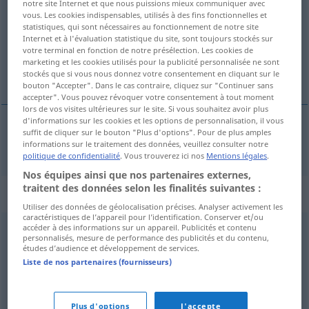
notre site Internet et que nous puissions mieux communiquer avec
vous. Les cookies indispensables, utilisés à des fins fonctionnelles et
Vue d'ensemble de toutes les traductions
statistiques, qui sont nécessaires au fonctionnement de notre site
Internet et à l'évaluation statistique du site, sont toujours stockés sur
(Pour plus d'informations, cliquez sur/touchez la traduction)
votre terminal en fonction de notre présélection. Les cookies de
marketing et les cookies utilisés pour la publicité personnalisée ne sont
fanático
stockés que si vous nous donnez votre consentement en cliquant sur le
bouton "Accepter". Dans le cas contraire, cliquez sur "Continuer sans
accepter". Vous pouvez révoquer votre consentement à tout moment
lors de vos visites ultérieures sur le site. Si vous souhaitez avoir plus
d'informations sur les cookies et les options de personnalisation, il vous
suffit de cliquer sur le bouton "Plus d'options". Pour de plus amples
fanático
zelotisch
informations sur le traitement des données, veuillez consulter notre
REL
politique de confidentialité
. Vous trouverez ici nos
Mentions légales
.
Nos équipes ainsi que nos partenaires externes,
traitent des données selon les finalités suivantes :
Synonymes de "zelotisch"
Utiliser des données de géolocalisation précises. Analyser activement les
caractéristiques de l’appareil pour l’identification. Conserver et/ou
accéder à des informations sur un appareil. Publicités et contenu
personnalisés, mesure de performance des publicités et du contenu,
unbelehrbar
,
verbissen
,
verbohrt
,
fanatisch
,
vernagelt
,
études d’audience et développement de services.
versessen
Liste de nos partenaires (fournisseurs)
© OpenThesaurus.de
Plus d'options
J'accepte