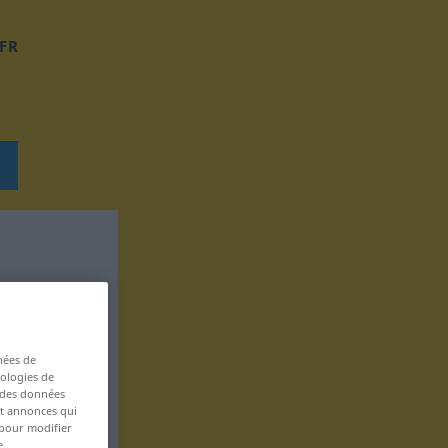
FR
nées de
nologies de
s des données
 et annonces qui
 pour modifier
e