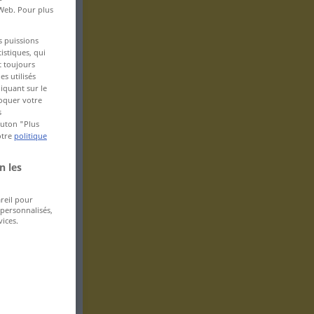
 Web. Pour plus
s puissions
istiques, qui
t toujours
s utilisés
iquant sur le
voquer votre
s
bouton "Plus
otre
politique
n les
areil pour
 personnalisés,
ices.