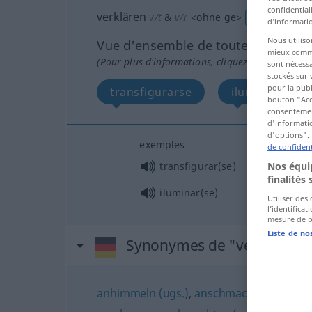
confidential
verklären
v/t
&
v/r
<
ohne
ge
>
FIG
d’informatio
Nous utiliso
Vue d'ensemble de toutes les tradu
mieux commun
(Pour plus d'informations, cliquez sur/touchez l
sont nécessa
stockés sur 
pour la publ
transfigurarse
iluminarse
bouton "Acc
consentement
d'informatio
d'options". 
exemples
de confident
transfigurar(se)
Nos équip
finalités 
iluminar(se)
Utiliser des
l’identifica
mesure de p
Liste de no
Synonymes de "verklären"
anhimmeln (ugs.)
,
anschmachten
,
anbete