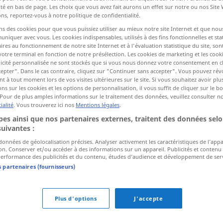
ité en bas de page. Les choix que vous avez fait aurons un effet sur notre ou nos Site
ns, reportez-vous à notre politique de confidentialité.
ns des cookies pour que vous puissiez utiliser au mieux notre site Internet et que nou
ctions
iquer avec vous. Les cookies indispensables, utilisés à des fins fonctionnelles et stat
a traduction)
ires au fonctionnement de notre site Internet et à l'évaluation statistique du site, son
votre terminal en fonction de notre présélection. Les cookies de marketing et les cookie
icité personnalisée ne sont stockés que si vous nous donnez votre consentement en cl
epter". Dans le cas contraire, cliquez sur "Continuer sans accepter". Vous pouvez ré
 à tout moment lors de vos visites ultérieures sur le site. Si vous souhaitez avoir plu
ns sur les cookies et les options de personnalisation, il vous suffit de cliquer sur le 
Pour de plus amples informations sur le traitement des données, veuillez consulter n
ialité
. Vous trouverez ici nos
Mentions légales
.
(sich) verklären
es ainsi que nos partenaires externes, traitent des données selo
suivantes :
(sich) verklären
Gesicht
 données de géolocalisation précises. Analyser activement les caractéristiques de l’app
tion. Conserver et/ou accéder à des informations sur un appareil. Publicités et contenu
erformance des publicités et du contenu, études d’audience et développement de serv
s partenaires (fournisseurs)
Plus d'options
J'accepte
n (ugs.)
,
schmachten (nach)
,
idealisieren (fachspr.)
,