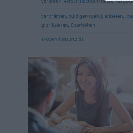
verehren
,
verschmachten (nach)
,
vergött
verbrämen
,
huldigen (geh.)
,
anbeten
,
ide
glorifizieren
,
überhöhen
© OpenThesaurus.de