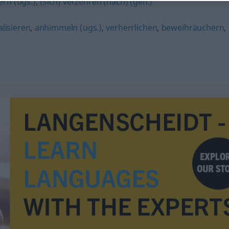
ern (ugs.)
,
(sich) verzehren (nach) (geh.)
alisieren
,
anhimmeln (ugs.)
,
verherrlichen
,
beweihräuchern
,