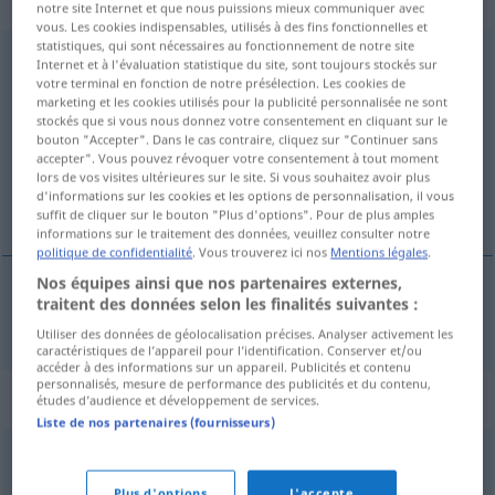
„Stromversorgung“
: Femininum
notre site Internet et que nous puissions mieux communiquer avec
vous. Les cookies indispensables, utilisés à des fins fonctionnelles et
statistiques, qui sont nécessaires au fonctionnement de notre site
Stromversorgung
f
<
Stromversorgung
;
Internet et à l'évaluation statistique du site, sont toujours stockés sur
votre terminal en fonction de notre présélection. Les cookies de
Stromversorgungen
>
marketing et les cookies utilisés pour la publicité personnalisée ne sont
stockés que si vous nous donnez votre consentement en cliquant sur le
Vue d'ensemble de toutes les traductions
bouton "Accepter". Dans le cas contraire, cliquez sur "Continuer sans
(Pour plus d'informations, cliquez sur/touchez la traduction)
accepter". Vous pouvez révoquer votre consentement à tout moment
lors de vos visites ultérieures sur le site. Si vous souhaitez avoir plus
d'informations sur les cookies et les options de personnalisation, il vous
suministro de electricidad
suffit de cliquer sur le bouton "Plus d'options". Pour de plus amples
informations sur le traitement des données, veuillez consulter notre
politique de confidentialité
. Vous trouverez ici nos
Mentions légales
.
Nos équipes ainsi que nos partenaires externes,
traitent des données selon les finalités suivantes :
suministro
m
de
electricidad
Stromversorgung
Utiliser des données de géolocalisation précises. Analyser activement les
caractéristiques de l’appareil pour l’identification. Conserver et/ou
accéder à des informations sur un appareil. Publicités et contenu
personnalisés, mesure de performance des publicités et du contenu,
Synonymes de "Stromversorgung"
études d’audience et développement de services.
Liste de nos partenaires (fournisseurs)
Energieversorgung
Plus d'options
J'accepte