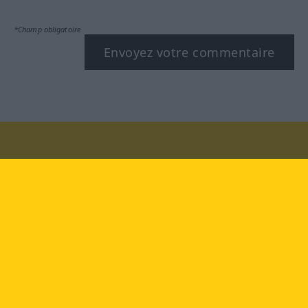
*Champ obligatoire
Envoyez votre commentaire
Rendez-nous visite au :
facebook
YouTube
Instagram
Langenscheidt