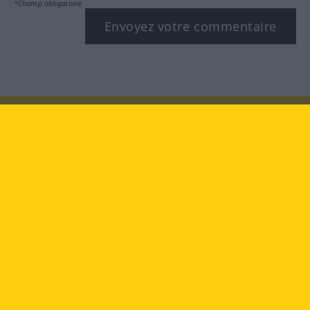
*Champ obligatoire
Envoyez votre commentaire
Rendez-nous visite au :
facebook
YouTube
Instagram
Langenscheidt
CONDITIONS D'UTILISATION