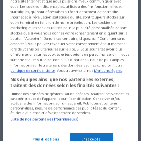
notre site Internet et que nous puissions mieux communiquer avec
vous. Les cookies indispensables, utilisés à des fins fonctionnelles et
Vue d'ensemble de toutes les traductions
statistiques, qui sont nécessaires au fonctionnement de notre site
Internet et à l'évaluation statistique du site, sont toujours stockés sur
(Pour plus d'informations, cliquez sur/touchez la traduction)
votre terminal en fonction de notre présélection. Les cookies de
marketing et les cookies utilisés pour la publicité personnalisée ne sont
recto
stockés que si vous nous donnez votre consentement en cliquant sur le
bouton "Accepter". Dans le cas contraire, cliquez sur "Continuer sans
accepter". Vous pouvez révoquer votre consentement à tout moment
lors de vos visites ultérieures sur le site. Si vous souhaitez avoir plus
d'informations sur les cookies et les options de personnalisation, il vous
suffit de cliquer sur le bouton "Plus d'options". Pour de plus amples
recto
m
Rektum
informations sur le traitement des données, veuillez consulter notre
ANAT
politique de confidentialité
. Vous trouverez ici nos
Mentions légales
.
Nos équipes ainsi que nos partenaires externes,
traitent des données selon les finalités suivantes :
Synonymes de "Rektum"
Utiliser des données de géolocalisation précises. Analyser activement les
caractéristiques de l’appareil pour l’identification. Conserver et/ou
accéder à des informations sur un appareil. Publicités et contenu
personnalisés, mesure de performance des publicités et du contenu,
Mastdarm
études d’audience et développement de services.
Liste de nos partenaires (fournisseurs)
© OpenThesaurus.de
Plus d'options
J'accepte