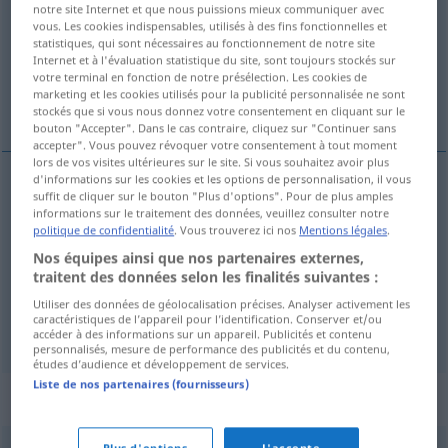
notre site Internet et que nous puissions mieux communiquer avec
vous. Les cookies indispensables, utilisés à des fins fonctionnelles et
Vue d'ensemble de toutes les traductions
statistiques, qui sont nécessaires au fonctionnement de notre site
Internet et à l'évaluation statistique du site, sont toujours stockés sur
(Pour plus d'informations, cliquez sur/touchez la traduction)
votre terminal en fonction de notre présélection. Les cookies de
marketing et les cookies utilisés pour la publicité personnalisée ne sont
de papel
seco, cancillerezco
stockés que si vous nous donnez votre consentement en cliquant sur le
bouton "Accepter". Dans le cas contraire, cliquez sur "Continuer sans
accepter". Vous pouvez révoquer votre consentement à tout moment
lors de vos visites ultérieures sur le site. Si vous souhaitez avoir plus
d'informations sur les cookies et les options de personnalisation, il vous
suffit de cliquer sur le bouton "Plus d'options". Pour de plus amples
de
papel
papieren
aus Papier
informations sur le traitement des données, veuillez consulter notre
politique de confidentialité
. Vous trouverez ici nos
Mentions légales
.
Nos équipes ainsi que nos partenaires externes,
traitent des données selon les finalités suivantes :
seco
papieren
Stil
FIG
Utiliser des données de géolocalisation précises. Analyser activement les
caractéristiques de l’appareil pour l’identification. Conserver et/ou
cancillerezco
papieren
accéder à des informations sur un appareil. Publicités et contenu
personnalisés, mesure de performance des publicités et du contenu,
études d’audience et développement de services.
Liste de nos partenaires (fournisseurs)
Synonymes de "papieren"
Plus d'options
J'accepte