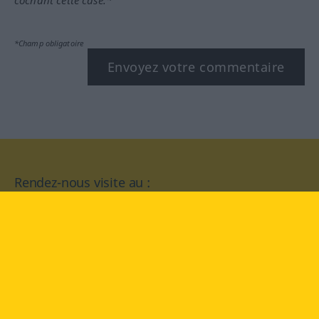
cochant cette case.*
*Champ obligatoire
Envoyez votre commentaire
Rendez-nous visite au :
facebook
YouTube
Instagram
Langenscheidt