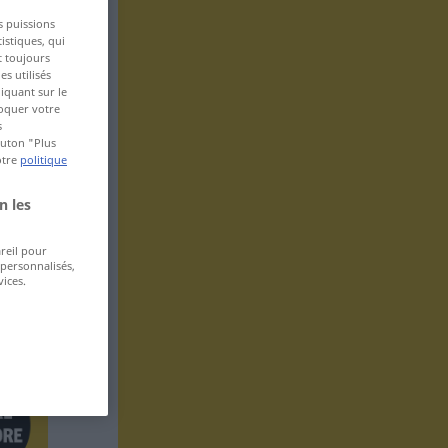
s puissions
istiques, qui
t toujours
s utilisés
iquant sur le
voquer votre
s
bouton "Plus
otre
politique
n les
areil pour
 personnalisés,
ices.