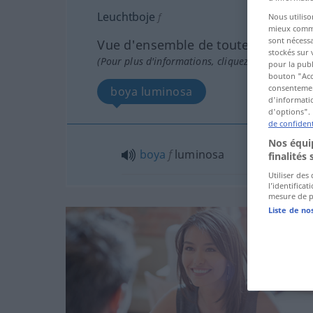
Leuchtboje
f
Nous utiliso
mieux commun
sont nécessa
Vue d'ensemble de toutes les tradu
stockés sur 
(Pour plus d'informations, cliquez sur/touchez l
pour la publ
bouton "Acc
consentement
boya luminosa
d'informatio
d'options". 
de confident
Nos équip
boya
f
luminosa
finalités 
Utiliser des
l’identifica
mesure de p
Liste de no