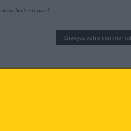
n en cochant cette case.*
Envoyez votre commenta
book
YouTube
Instagram