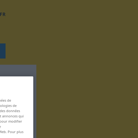
FR
nées de
nologies de
s des données
 et annonces qui
 pour modifier
e
 Web. Pour plus