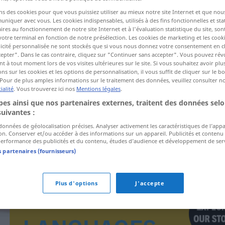
ns des cookies pour que vous puissiez utiliser au mieux notre site Internet et que nou
iquer avec vous. Les cookies indispensables, utilisés à des fins fonctionnelles et stat
ires au fonctionnement de notre site Internet et à l'évaluation statistique du site, son
ctions
votre terminal en fonction de notre présélection. Les cookies de marketing et les cookie
a traduction)
icité personnalisée ne sont stockés que si vous nous donnez votre consentement en cl
epter". Dans le cas contraire, cliquez sur "Continuer sans accepter". Vous pouvez ré
 à tout moment lors de vos visites ultérieures sur le site. Si vous souhaitez avoir plu
ns sur les cookies et les options de personnalisation, il vous suffit de cliquer sur le 
Pour de plus amples informations sur le traitement des données, veuillez consulter n
ialité
. Vous trouverez ici nos
Mentions légales
.
es ainsi que nos partenaires externes, traitent des données selo
Leuchtboje
suivantes :
 données de géolocalisation précises. Analyser activement les caractéristiques de l’app
tion. Conserver et/ou accéder à des informations sur un appareil. Publicités et contenu
erformance des publicités et du contenu, études d’audience et développement de serv
s partenaires (fournisseurs)
Plus d'options
J'accepte