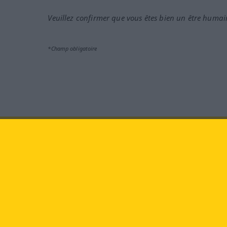
Veuillez confirmer que vous êtes bien un être humai
*Champ obligatoire
Rendez-nous visite au :
face
Langenscheidt