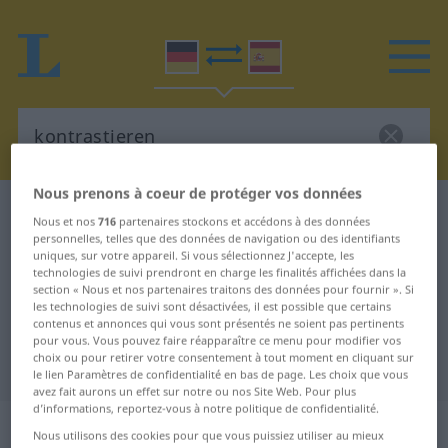
Nous prenons à coeur de protéger vos données
Dictionnaire Allemand-Espagnol
kontrastieren
Nous et nos
716
partenaires stockons et accédons à des données
Traduction Allemand-Espagnol de
personnelles, telles que des données de navigation ou des identifiants
uniques, sur votre appareil. Si vous sélectionnez J'accepte, les
"kontrastieren"
technologies de suivi prendront en charge les finalités affichées dans la
section « Nous et nos partenaires traitons des données pour fournir ». Si
les technologies de suivi sont désactivées, il est possible que certains
contenus et annonces qui vous sont présentés ne soient pas pertinents
"kontrastieren" - traduction
pour vous. Vous pouvez faire réapparaître ce menu pour modifier vos
choix ou pour retirer votre consentement à tout moment en cliquant sur
Espagnol
le lien Paramètres de confidentialité en bas de page. Les choix que vous
avez fait aurons un effet sur notre ou nos Site Web. Pour plus
d’informations, reportez-vous à notre politique de confidentialité.
„kontrastieren“
: intransitives Verb
Nous utilisons des cookies pour que vous puissiez utiliser au mieux