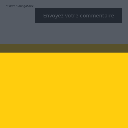
*Champ obligatoire
Envoyez votre commentaire
Rendez-nous visite au :
facebook
YouTube
Instagram
Langenscheidt
CONDITIONS D'UTILISATION