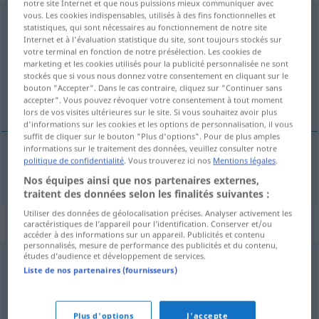
notre site Internet et que nous puissions mieux communiquer avec
vous. Les cookies indispensables, utilisés à des fins fonctionnelles et
kontrastieren
v/i
<
ohne
ge
>
GEH
statistiques, qui sont nécessaires au fonctionnement de notre site
Internet et à l'évaluation statistique du site, sont toujours stockés sur
Vue d'ensemble de toutes les traductions
votre terminal en fonction de notre présélection. Les cookies de
marketing et les cookies utilisés pour la publicité personnalisée ne sont
(Pour plus d'informations, cliquez sur/touchez la traduction)
stockés que si vous nous donnez votre consentement en cliquant sur le
bouton "Accepter". Dans le cas contraire, cliquez sur "Continuer sans
contrastar
accepter". Vous pouvez révoquer votre consentement à tout moment
lors de vos visites ultérieures sur le site. Si vous souhaitez avoir plus
d'informations sur les cookies et les options de personnalisation, il vous
suffit de cliquer sur le bouton "Plus d'options". Pour de plus amples
informations sur le traitement des données, veuillez consulter notre
politique de confidentialité
. Vous trouverez ici nos
Mentions légales
.
contrastar
(
con
)
kontrastieren
mit
Nos équipes ainsi que nos partenaires externes,
traitent des données selon les finalités suivantes :
Utiliser des données de géolocalisation précises. Analyser activement les
Synonymes de "kontrastieren"
caractéristiques de l’appareil pour l’identification. Conserver et/ou
accéder à des informations sur un appareil. Publicités et contenu
personnalisés, mesure de performance des publicités et du contenu,
études d’audience et développement de services.
entgegensetzen
,
vergleichen
,
gegenüberstellen
Liste de nos partenaires (fournisseurs)
© OpenThesaurus.de
Plus d'options
J'accepte