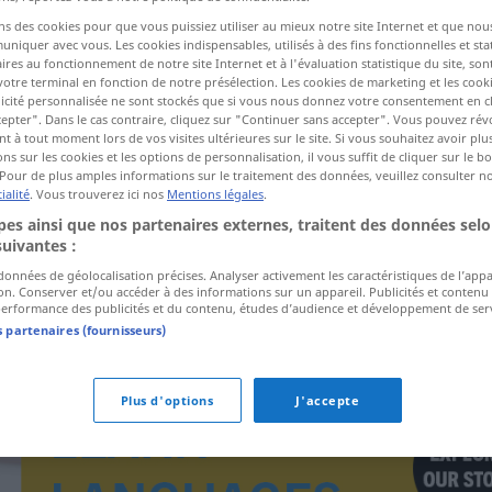
ns des cookies pour que vous puissiez utiliser au mieux notre site Internet et que nou
UMG
iquer avec vous. Les cookies indispensables, utilisés à des fins fonctionnelles et stat
ires au fonctionnement de notre site Internet et à l'évaluation statistique du site, son
ctions
votre terminal en fonction de notre présélection. Les cookies de marketing et les cookie
a traduction)
icité personnalisée ne sont stockés que si vous nous donnez votre consentement en cl
epter". Dans le cas contraire, cliquez sur "Continuer sans accepter". Vous pouvez ré
 à tout moment lors de vos visites ultérieures sur le site. Si vous souhaitez avoir plu
ns sur les cookies et les options de personnalisation, il vous suffit de cliquer sur le 
Pour de plus amples informations sur le traitement des données, veuillez consulter n
ialité
. Vous trouverez ici nos
Mentions légales
.
es ainsi que nos partenaires externes, traitent des données selo
Klatschbase
suivantes :
 données de géolocalisation précises. Analyser activement les caractéristiques de l’app
tion. Conserver et/ou accéder à des informations sur un appareil. Publicités et contenu
erformance des publicités et du contenu, études d’audience et développement de serv
s partenaires (fournisseurs)
Plus d'options
J'accepte