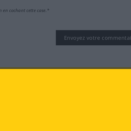
n en cochant cette case.*
Envoyez votre commenta
book
YouTube
Instagram