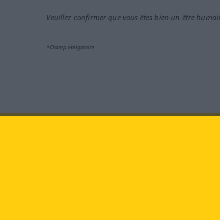
Veuillez confirmer que vous êtes bien un être humai
*Champ obligatoire
Rendez-nous visite au :
face
Langenscheidt