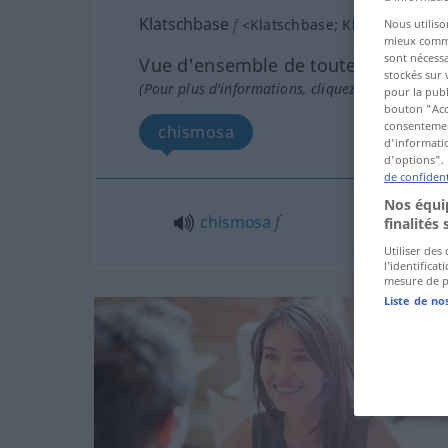
Klatschbase
f
<
Klatschbase
;
Klatschbasen
>
Nous utiliso
mieux commun
sont nécessa
Vue d'ensemble de toutes les tradu
stockés sur 
(Pour plus d'informations, cliquez sur/touchez l
pour la publ
bouton "Acc
consentement
chismosa
d'informatio
d'options". 
de confident
Nos équip
chismosa
f
finalités 
Utiliser des
l’identifica
mesure de p
Liste de no