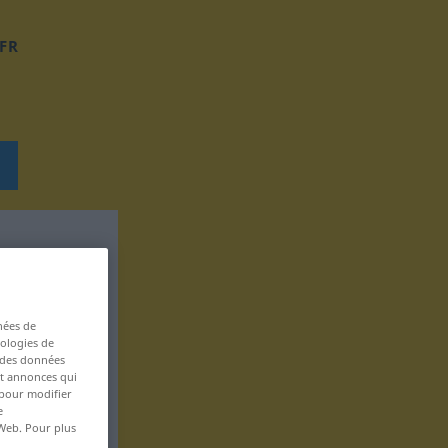
FR
nées de
nologies de
s des données
 et annonces qui
 pour modifier
e
 Web. Pour plus