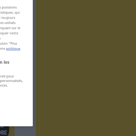
s puissions
istiques, qui
t toujours
s utilisés
iquant sur le
voquer votre
s
bouton "Plus
otre
politique
n les
areil pour
 personnalisés,
ices.