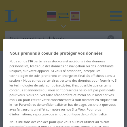
Nous prenons à coeur de protéger vos données
Dictionnaire Allemand-Espagnol
Nous et nos
716
partenaires stockons et accédons à des données
personnelles, telles que des données de navigation ou des identifiants
Gebärmutterhalskrebs
uniques, sur votre appareil. Si vous sélectionnez J'accepte, les
Traduction Allemand-Espagnol de
technologies de suivi prendront en charge les finalités affichées dans la
section « Nous et nos partenaires traitons des données pour fournir ». Si
"Gebärmutterhalskrebs"
les technologies de suivi sont désactivées, il est possible que certains
contenus et annonces qui vous sont présentés ne soient pas pertinents
pour vous. Vous pouvez faire réapparaître ce menu pour modifier vos
choix ou pour retirer votre consentement à tout moment en cliquant sur
"Gebärmutterhalskrebs" -
le lien Paramètres de confidentialité en bas de page. Les choix que vous
avez fait aurons un effet sur notre ou nos Site Web. Pour plus
traduction Espagnol
d’informations, reportez-vous à notre politique de confidentialité.
Nous utilisons des cookies pour que vous puissiez utiliser au mieux
notre site Internet et que nous puissions mieux communiquer avec