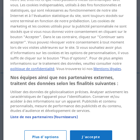
„Gebärmutterhalskrebs“
:
vous. Les cookies indispensables, utilisés à des fins fonctionnelles et
Maskulinum
statistiques, qui sont nécessaires au fonctionnement de notre site
Internet et à l'évaluation statistique du site, sont toujours stockés sur
votre terminal en fonction de notre présélection. Les cookies de
Gebärmutterhalskrebs
m
marketing et les cookies utilisés pour la publicité personnalisée ne sont
stockés que si vous nous donnez votre consentement en cliquant sur le
Vue d'ensemble de toutes les traductions
bouton "Accepter". Dans le cas contraire, cliquez sur "Continuer sans
accepter". Vous pouvez révoquer votre consentement à tout moment
(Pour plus d'informations, cliquez sur/touchez la traduction)
lors de vos visites ultérieures sur le site. Si vous souhaitez avoir plus
d'informations sur les cookies et les options de personnalisation, il vous
cáncer cervical
suffit de cliquer sur le bouton "Plus d'options". Pour de plus amples
informations sur le traitement des données, veuillez consulter notre
politique de confidentialité
. Vous trouverez ici nos
Mentions légales
.
Nos équipes ainsi que nos partenaires externes,
traitent des données selon les finalités suivantes :
cáncer
m
cervical
Gebärmutterhalskrebs
MED
Utiliser des données de géolocalisation précises. Analyser activement les
caractéristiques de l’appareil pour l’identification. Conserver et/ou
accéder à des informations sur un appareil. Publicités et contenu
personnalisés, mesure de performance des publicités et du contenu,
études d’audience et développement de services.
Liste de nos partenaires (fournisseurs)
Plus d'options
J'accepte