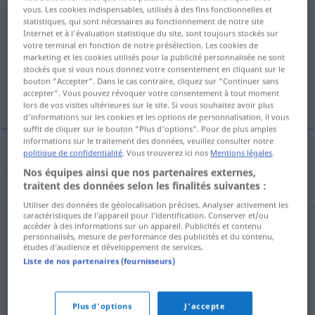
vous. Les cookies indispensables, utilisés à des fins fonctionnelles et
Familiengericht
n
statistiques, qui sont nécessaires au fonctionnement de notre site
Internet et à l'évaluation statistique du site, sont toujours stockés sur
votre terminal en fonction de notre présélection. Les cookies de
Vue d'ensemble de toutes les traductions
marketing et les cookies utilisés pour la publicité personnalisée ne sont
(Pour plus d'informations, cliquez sur/touchez la traduction)
stockés que si vous nous donnez votre consentement en cliquant sur le
bouton "Accepter". Dans le cas contraire, cliquez sur "Continuer sans
accepter". Vous pouvez révoquer votre consentement à tout moment
juzgado de familia
lors de vos visites ultérieures sur le site. Si vous souhaitez avoir plus
d'informations sur les cookies et les options de personnalisation, il vous
suffit de cliquer sur le bouton "Plus d'options". Pour de plus amples
informations sur le traitement des données, veuillez consulter notre
politique de confidentialité
. Vous trouverez ici nos
Mentions légales
.
juzgado
m
de
familia
Familiengericht
JUR
Nos équipes ainsi que nos partenaires externes,
traitent des données selon les finalités suivantes :
Utiliser des données de géolocalisation précises. Analyser activement les
caractéristiques de l’appareil pour l’identification. Conserver et/ou
accéder à des informations sur un appareil. Publicités et contenu
personnalisés, mesure de performance des publicités et du contenu,
études d’audience et développement de services.
Liste de nos partenaires (fournisseurs)
Plus d'options
J'accepte