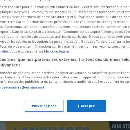
ns des cookies pour que vous puissiez utiliser au mieux notre site Internet et que nou
iquer avec vous. Les cookies indispensables, utilisés à des fins fonctionnelles et stat
ires au fonctionnement de notre site Internet et à l'évaluation statistique du site, son
ctions
votre terminal en fonction de notre présélection. Les cookies de marketing et les cookie
a traduction)
icité personnalisée ne sont stockés que si vous nous donnez votre consentement en cl
epter". Dans le cas contraire, cliquez sur "Continuer sans accepter". Vous pouvez ré
 à tout moment lors de vos visites ultérieures sur le site. Si vous souhaitez avoir plu
ns sur les cookies et les options de personnalisation, il vous suffit de cliquer sur le 
Pour de plus amples informations sur le traitement des données, veuillez consulter n
ialité
. Vous trouverez ici nos
Mentions légales
.
es ainsi que nos partenaires externes, traitent des données selo
Topfscherbe
suivantes :
 données de géolocalisation précises. Analyser activement les caractéristiques de l’app
tion. Conserver et/ou accéder à des informations sur un appareil. Publicités et contenu
erformance des publicités et du contenu, études d’audience et développement de serv
s partenaires (fournisseurs)
Plus d'options
J'accepte