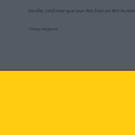
Veuillez confirmer que vous êtes bien un être humai
*Champ obligatoire
Rendez-nous visite au :
face
Langenscheidt