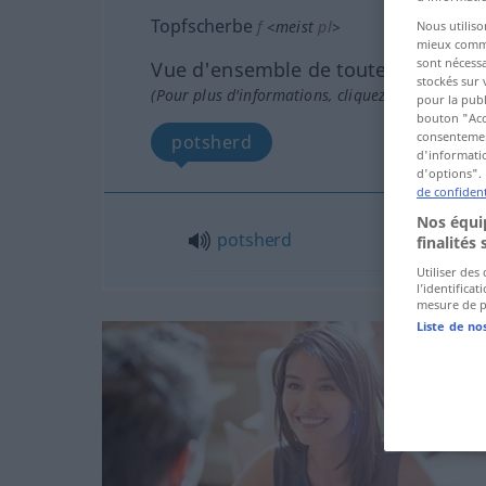
Topfscherbe
f
<
meist
pl
>
Nous utiliso
mieux commun
sont nécessa
Vue d'ensemble de toutes les tradu
stockés sur 
(Pour plus d'informations, cliquez sur/touchez l
pour la publ
bouton "Acc
consentement
potsherd
d'informatio
d'options". 
de confident
Nos équip
potsherd
finalités 
Utiliser des
l’identifica
mesure de p
Liste de no