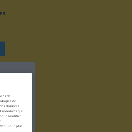
FR
nées de
nologies de
s des données
 et annonces qui
 pour modifier
e
 Web. Pour plus