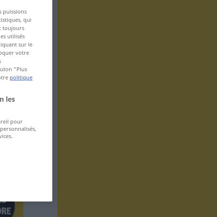
s puissions
istiques, qui
t toujours
s utilisés
iquant sur le
voquer votre
s
bouton "Plus
otre
politique
n les
areil pour
 personnalisés,
ices.