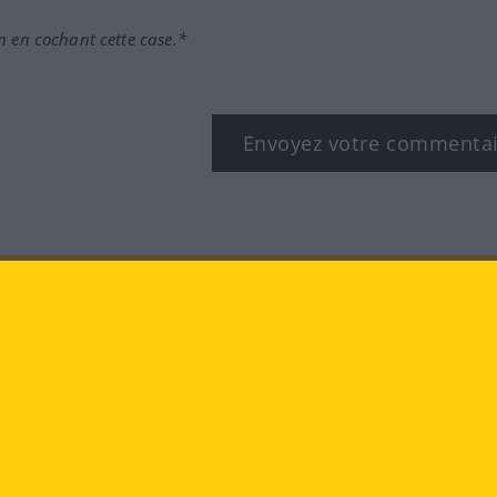
n en cochant cette case.*
Envoyez votre commenta
book
YouTube
Instagram