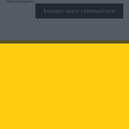
*Champ obligatoire
Envoyez votre commentaire
Rendez-nous visite au :
facebook
YouTube
Instagram
Langenscheidt
CONDITIONS D'UTILISATION