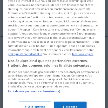
notre site Internet et que nous puissions mieux communiquer avec
vous. Les cookies indispensables, utilisés à des fins fonctionnelles et
Vue d'ensemble de toutes les traductions
statistiques, qui sont nécessaires au fonctionnement de notre site
Internet et à l'évaluation statistique du site, sont toujours stockés sur
(Pour plus d'informations, cliquez sur/touchez la traduction)
votre terminal en fonction de notre présélection. Les cookies de
marketing et les cookies utilisés pour la publicité personnalisée ne sont
standard work
stockés que si vous nous donnez votre consentement en cliquant sur le
bouton "Accepter". Dans le cas contraire, cliquez sur "Continuer sans
accepter". Vous pouvez révoquer votre consentement à tout moment
lors de vos visites ultérieures sur le site. Si vous souhaitez avoir plus
d'informations sur les cookies et les options de personnalisation, il vous
suffit de cliquer sur le bouton "Plus d'options". Pour de plus amples
standard
(work)
Standardwerk
informations sur le traitement des données, veuillez consulter notre
LIT
politique de confidentialité
. Vous trouverez ici nos
Mentions légales
.
Nos équipes ainsi que nos partenaires externes,
traitent des données selon les finalités suivantes :
Synonymes de "Standardwerk"
Utiliser des données de géolocalisation précises. Analyser activement les
caractéristiques de l’appareil pour l’identification. Conserver et/ou
accéder à des informations sur un appareil. Publicités et contenu
personnalisés, mesure de performance des publicités et du contenu,
Referenz
études d’audience et développement de services.
Liste de nos partenaires (fournisseurs)
© OpenThesaurus.de
Plus d'options
J'accepte