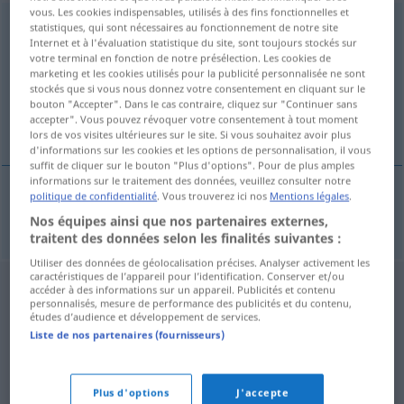
vous. Les cookies indispensables, utilisés à des fins fonctionnelles et
Konkurrenzneid
m
statistiques, qui sont nécessaires au fonctionnement de notre site
Internet et à l'évaluation statistique du site, sont toujours stockés sur
votre terminal en fonction de notre présélection. Les cookies de
Vue d'ensemble de toutes les traductions
marketing et les cookies utilisés pour la publicité personnalisée ne sont
(Pour plus d'informations, cliquez sur/touchez la traduction)
stockés que si vous nous donnez votre consentement en cliquant sur le
bouton "Accepter". Dans le cas contraire, cliquez sur "Continuer sans
accepter". Vous pouvez révoquer votre consentement à tout moment
professional jealousy
lors de vos visites ultérieures sur le site. Si vous souhaitez avoir plus
d'informations sur les cookies et les options de personnalisation, il vous
suffit de cliquer sur le bouton "Plus d'options". Pour de plus amples
informations sur le traitement des données, veuillez consulter notre
politique de confidentialité
. Vous trouverez ici nos
Mentions légales
.
professional
jealousy
Konkurrenzneid
Nos équipes ainsi que nos partenaires externes,
traitent des données selon les finalités suivantes :
Utiliser des données de géolocalisation précises. Analyser activement les
caractéristiques de l’appareil pour l’identification. Conserver et/ou
accéder à des informations sur un appareil. Publicités et contenu
personnalisés, mesure de performance des publicités et du contenu,
études d’audience et développement de services.
Liste de nos partenaires (fournisseurs)
Plus d'options
J'accepte