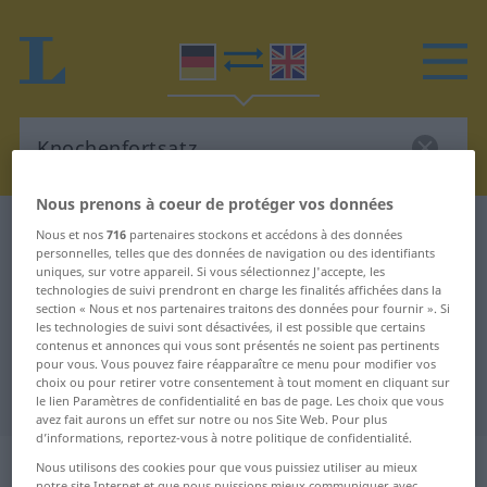
Nous prenons à coeur de protéger vos données
Dictionnaire Allemand-Anglais
Knochenfortsatz
Nous et nos
716
partenaires stockons et accédons à des données
personnelles, telles que des données de navigation ou des identifiants
Traduction Allemand-Anglais de
uniques, sur votre appareil. Si vous sélectionnez J'accepte, les
technologies de suivi prendront en charge les finalités affichées dans la
"Knochenfortsatz"
section « Nous et nos partenaires traitons des données pour fournir ». Si
les technologies de suivi sont désactivées, il est possible que certains
contenus et annonces qui vous sont présentés ne soient pas pertinents
"Knochenfortsatz" - traduction
pour vous. Vous pouvez faire réapparaître ce menu pour modifier vos
choix ou pour retirer votre consentement à tout moment en cliquant sur
Anglais
le lien Paramètres de confidentialité en bas de page. Les choix que vous
avez fait aurons un effet sur notre ou nos Site Web. Pour plus
d’informations, reportez-vous à notre politique de confidentialité.
„Knochenfortsatz“
: Maskulinum
Nous utilisons des cookies pour que vous puissiez utiliser au mieux
notre site Internet et que nous puissions mieux communiquer avec