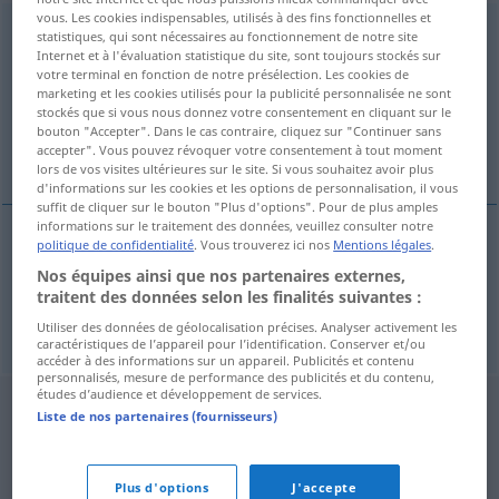
vous. Les cookies indispensables, utilisés à des fins fonctionnelles et
Knochenfortsatz
m
statistiques, qui sont nécessaires au fonctionnement de notre site
Internet et à l'évaluation statistique du site, sont toujours stockés sur
Vue d'ensemble de toutes les traductions
votre terminal en fonction de notre présélection. Les cookies de
marketing et les cookies utilisés pour la publicité personnalisée ne sont
(Pour plus d'informations, cliquez sur/touchez la traduction)
stockés que si vous nous donnez votre consentement en cliquant sur le
bouton "Accepter". Dans le cas contraire, cliquez sur "Continuer sans
bony process, apophysis
accepter". Vous pouvez révoquer votre consentement à tout moment
lors de vos visites ultérieures sur le site. Si vous souhaitez avoir plus
d'informations sur les cookies et les options de personnalisation, il vous
suffit de cliquer sur le bouton "Plus d'options". Pour de plus amples
informations sur le traitement des données, veuillez consulter notre
politique de confidentialité
. Vous trouverez ici nos
Mentions légales
.
bony
process
Knochenfortsatz
MED
Nos équipes ainsi que nos partenaires externes,
traitent des données selon les finalités suivantes :
apophysis
Knochenfortsatz
MED
Utiliser des données de géolocalisation précises. Analyser activement les
caractéristiques de l’appareil pour l’identification. Conserver et/ou
accéder à des informations sur un appareil. Publicités et contenu
personnalisés, mesure de performance des publicités et du contenu,
études d’audience et développement de services.
Liste de nos partenaires (fournisseurs)
Plus d'options
J'accepte