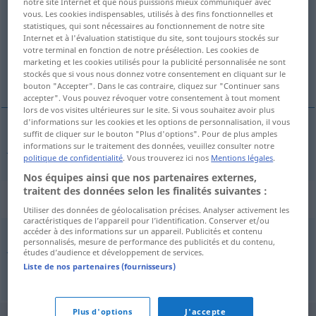
notre site Internet et que nous puissions mieux communiquer avec
vous. Les cookies indispensables, utilisés à des fins fonctionnelles et
Vue d'ensemble de toutes les traductions
statistiques, qui sont nécessaires au fonctionnement de notre site
Internet et à l'évaluation statistique du site, sont toujours stockés sur
(Pour plus d'informations, cliquez sur/touchez la traduction)
votre terminal en fonction de notre présélection. Les cookies de
marketing et les cookies utilisés pour la publicité personnalisée ne sont
January
stockés que si vous nous donnez votre consentement en cliquant sur le
bouton "Accepter". Dans le cas contraire, cliquez sur "Continuer sans
accepter". Vous pouvez révoquer votre consentement à tout moment
lors de vos visites ultérieures sur le site. Si vous souhaitez avoir plus
d'informations sur les cookies et les options de personnalisation, il vous
suffit de cliquer sur le bouton "Plus d'options". Pour de plus amples
January
Hartung
informations sur le traitement des données, veuillez consulter notre
politique de confidentialité
. Vous trouverez ici nos
Mentions légales
.
Nos équipes ainsi que nos partenaires externes,
traitent des données selon les finalités suivantes :
Synonymes de "Hartung"
Utiliser des données de géolocalisation précises. Analyser activement les
caractéristiques de l’appareil pour l’identification. Conserver et/ou
accéder à des informations sur un appareil. Publicités et contenu
personnalisés, mesure de performance des publicités et du contenu,
Januar (Hauptform)
,
Jänner (österr.)
études d’audience et développement de services.
Liste de nos partenaires (fournisseurs)
© OpenThesaurus.de
Plus d'options
J'accepte