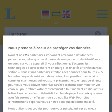
Nous prenons à coeur de protéger vos données
Dictionnaire Allemand-Anglais
Hartung
Nous et nos
716
partenaires stockons et accédons à des données
personnelles, telles que des données de navigation ou des identifiants
Traduction Allemand-Anglais de
uniques, sur votre appareil. Si vous sélectionnez J'accepte, les
"Hartung"
technologies de suivi prendront en charge les finalités affichées dans la
section « Nous et nos partenaires traitons des données pour fournir ». Si
les technologies de suivi sont désactivées, il est possible que certains
contenus et annonces qui vous sont présentés ne soient pas pertinents
"Hartung" - traduction Anglais
pour vous. Vous pouvez faire réapparaître ce menu pour modifier vos
choix ou pour retirer votre consentement à tout moment en cliquant sur
le lien Paramètres de confidentialité en bas de page. Les choix que vous
„Hartung“
: Maskulinum
avez fait aurons un effet sur notre ou nos Site Web. Pour plus
d’informations, reportez-vous à notre politique de confidentialité.
Nous utilisons des cookies pour que vous puissiez utiliser au mieux
Hartung
[ˈhartʊŋ]
m
<
Hartungs
;
Hartunge
>
OBS