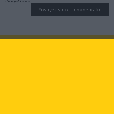
*Champ obligatoire
Envoyez votre commentaire
Rendez-nous visite au :
facebook
YouTube
Instagram
Langenscheidt
CONDITIONS D'UTILISATION