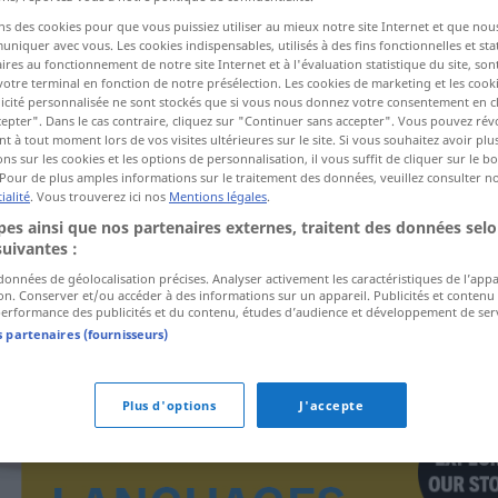
ns des cookies pour que vous puissiez utiliser au mieux notre site Internet et que nou
iquer avec vous. Les cookies indispensables, utilisés à des fins fonctionnelles et stat
ires au fonctionnement de notre site Internet et à l'évaluation statistique du site, son
ctions
votre terminal en fonction de notre présélection. Les cookies de marketing et les cookie
a traduction)
icité personnalisée ne sont stockés que si vous nous donnez votre consentement en cl
epter". Dans le cas contraire, cliquez sur "Continuer sans accepter". Vous pouvez ré
 à tout moment lors de vos visites ultérieures sur le site. Si vous souhaitez avoir plu
ns sur les cookies et les options de personnalisation, il vous suffit de cliquer sur le 
Pour de plus amples informations sur le traitement des données, veuillez consulter n
ialité
. Vous trouverez ici nos
Mentions légales
.
es ainsi que nos partenaires externes, traitent des données selo
Gewittersturm
suivantes :
 données de géolocalisation précises. Analyser activement les caractéristiques de l’app
tion. Conserver et/ou accéder à des informations sur un appareil. Publicités et contenu
erformance des publicités et du contenu, études d’audience et développement de serv
s partenaires (fournisseurs)
Plus d'options
J'accepte