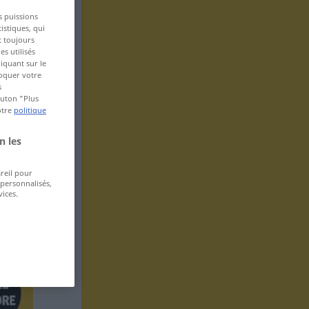
s puissions
istiques, qui
t toujours
s utilisés
iquant sur le
voquer votre
s
bouton "Plus
otre
politique
n les
areil pour
 personnalisés,
ices.