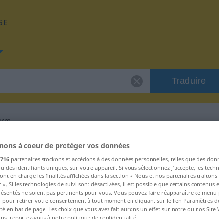
SE
Traduire
urm
de "Gewittersturm"
nons à coeur de protéger vos données
s
716
partenaires stockons et accédons à des données personnelles, telles que des don
u des identifiants uniques, sur votre appareil. Si vous sélectionnez J'accepte, les tech
glais
ont en charge les finalités affichées dans la section « Nous et nos partenaires traiton
 ». Si les technologies de suivi sont désactivées, il est possible que certains contenus
résentés ne soient pas pertinents pour vous. Vous pouvez faire réapparaître ce menu
u pour retirer votre consentement à tout moment en cliquant sur le lien Paramètres d
num
ité en bas de page. Les choix que vous avez fait aurons un effet sur notre ou nos Site
ns, reportez-vous à notre politique de confidentialité.