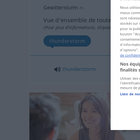
Gewittersturm
m
Nous utiliso
mieux commun
sont nécessa
Vue d'ensemble de toutes les tradu
stockés sur 
(Pour plus d'informations, cliquez sur/touchez l
pour la publ
bouton "Acc
consentement
thunderstorm
d'informatio
d'options". 
de confident
Nos équip
thunderstorm
finalités 
Utiliser des
l’identifica
mesure de p
Liste de no